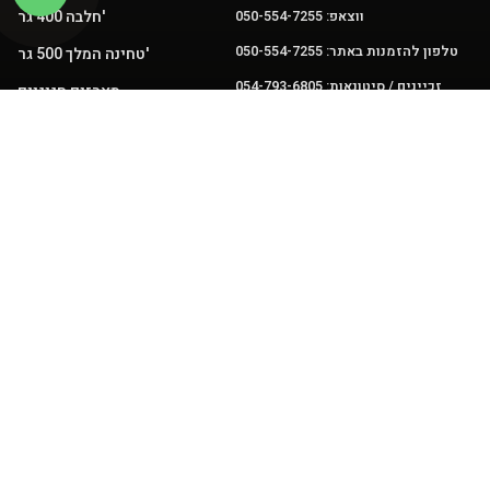
חלבה 400 גר'
ווצאפ: 050-554-7255
טלפון להזמנות באתר: 050-554-7255
טחינה המלך 500 גר'
זכיינים / סיטונאות: 054-793-6805
מארזים חגיגיים
sales@kingdomofhalva.co.il
מכירות:
צנצנות חלבה
halvakingdom@gmail.com
שירות:
פיצוחלבה
עוגות חלבה 3.5 ק"ג
ממרחים
עקבו אחרינו
הצהרת נגישות
מדיניות פרטיות
תקנון ותנאי שימוש
לממלכת ההחלבה
© כל הזכויות שמורות
האתר נבנה ע״י עלמא שיווק ודיגיטל 🩵