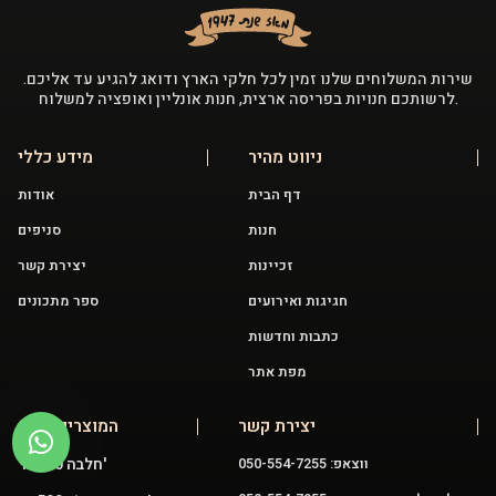
שירות המשלוחים שלנו זמין לכל חלקי הארץ ודואג להגיע עד אליכם.
לרשותכם חנויות בפריסה ארצית, חנות אונליין ואופציה למשלוח.
ניווט מהיר
מידע כללי
דף הבית
אודות
חנות
סניפים
זכיינות
יצירת קשר
חגיגות ואירועים
ספר מתכונים
כתבות וחדשות
מפת אתר
יצירת קשר
המוצרים שלנו
חלבה 400 גר'
ווצאפ: 050-554-7255