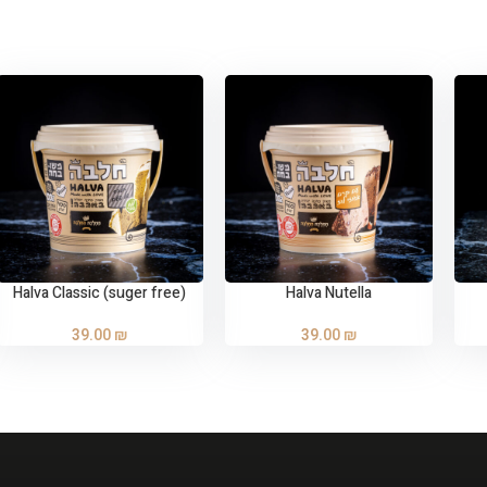
Halva Classic (suger free)
Halva Nutella
ADD TO CART
ADD TO CART
39.00
₪
39.00
₪