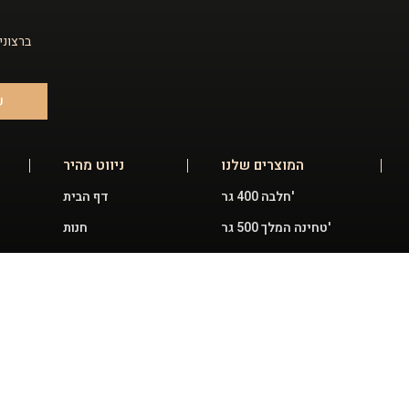
ברצוני
ש
המוצרים שלנו
ניווט מהיר
חלבה 400 גר'
דף הבית
טחינה המלך 500 גר'
חנות
מארזים חגיגיים
זכיינות
צנצנות חלבה
חגיגות ואירועים
פיצוחלבה
כתבות וחדשות
עוגות חלבה 3.5 ק"ג
מפת אתר
ממרחים