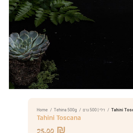
Home
Tehina 500g
דלי | 500 גרם
Tahini Tos
Tahini Toscana
25.00
₪