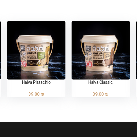
Halva Pistachio
Halva Classic
ADD TO CART
ADD TO CART
39.00
₪
39.00
₪