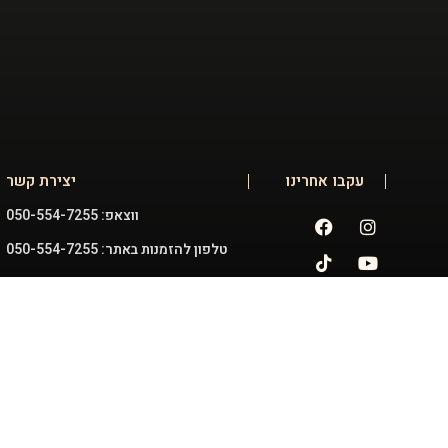
עקבו אחרינו
יצירת קשר
ווצאפ: 050-554-7255
טלפון להזמנות באתר: 050-554-7255
זכיינים / סיטונאות: 054-793-6805
מכירות:
sales@kingdomofhalva.co.il
שירות:
halvakingdom@gmail.com