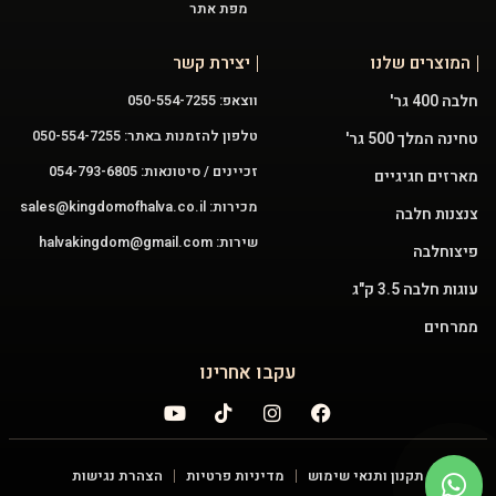
מפת אתר
המוצרים שלנו
יצירת קשר
חלבה 400 גר'
ווצאפ: 050-554-7255
טלפון להזמנות באתר: 050-554-7255
טחינה המלך 500 גר'
זכיינים / סיטונאות: 054-793-6805
מארזים חגיגיים
מכירות:
sales@kingdomofhalva.co.il
צנצנות חלבה
שירות:
halvakingdom@gmail.com
פיצוחלבה
עוגות חלבה 3.5 ק"ג
ממרחים
עקבו אחרינו
תקנון ותנאי שימוש
מדיניות פרטיות
הצהרת נגישות