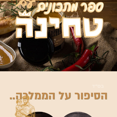
בס״ד
הסיפור על הממלכה..