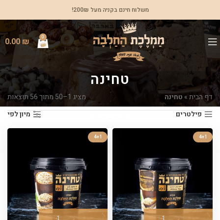
משלוח חינם בקניה מעל 200₪!
0
0.00
₪
טחינה
דף הבית
»
טחינה
מציג 1–50 מתוך 56 תוצאות
פילטרים
מיון לפי
4+1
4+1