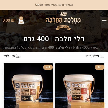
משלוח חינם בקניה מעל 200₪!
0
0.00
₪
דלי חלבה | 400 גרם
דף הבית
»
Halva 400g
»
דלי חלבה | 400 גרם
מציגים את כל ⁦15⁩ התוצאות
פילטרים
מיון לפי
4+1
4+1