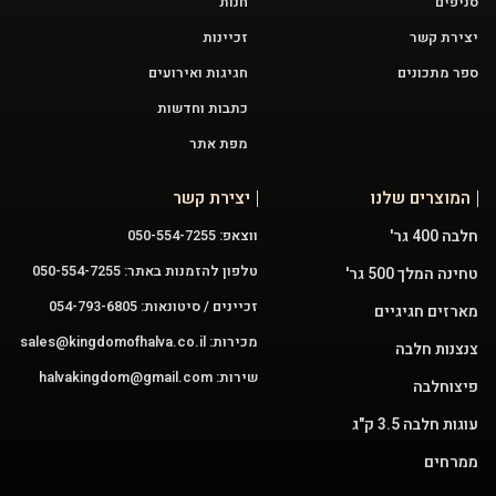
סניפים
חנות
יצירת קשר
זכיינות
ספר מתכונים
חגיגות ואירועים
כתבות וחדשות
מפת אתר
המוצרים שלנו
יצירת קשר
חלבה 400 גר'
ווצאפ: 050-554-7255
טלפון להזמנות באתר: 050-554-7255
טחינה המלך 500 גר'
זכיינים / סיטונאות: 054-793-6805
מארזים חגיגיים
מכירות:
sales@kingdomofhalva.co.il
צנצנות חלבה
שירות:
halvakingdom@gmail.com
פיצוחלבה
עוגות חלבה 3.5 ק"ג
ממרחים