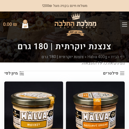
משלוח חינם בקניה מעל 200₪!
0
0.00
₪
צנצנת יוקרתית | 180 גרם
דף הבית
»
Halva 400g
»
צנצנת יוקרתית | 180 גרם
מציגים את כל ⁦19⁩ התוצאות
פילטרים
מיון לפי