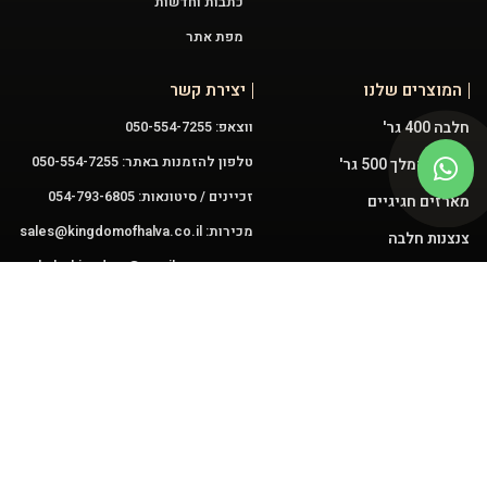
כתבות וחדשות
מפת אתר
המוצרים שלנו
יצירת קשר
חלבה 400 גר'
ווצאפ: 050-554-7255
טלפון להזמנות באתר: 050-554-7255
טחינה המלך 500 גר'
זכיינים / סיטונאות: 054-793-6805
מארזים חגיגיים
מכירות:
sales@kingdomofhalva.co.il
צנצנות חלבה
שירות:
halvakingdom@gmail.com
פיצוחלבה
עוגות חלבה 3.5 ק"ג
ממרחים
עקבו אחרינו