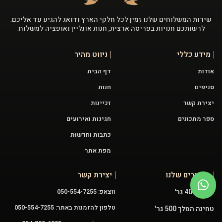
שירות המשלוחים שלנו זמין לכל חלקי הארץ ודואג להגיע עד אליכם.
לרשותכם חנויות בפריסה ארצית, חנות אונליין ואופציה למשלוח.
מידע כללי
ניווט מהיר
אודות
דף הבית
סניפים
חנות
יצירת קשר
זכיינות
ספר מתכונים
חגיגות ואירועים
כתבות וחדשות
מפת אתר
המוצרים שלנו
יצירת קשר
חלבה 400 גר'
ווצאפ: 050-554-7255
טלפון להזמנות באתר: 050-554-7255
טחינה המלך 500 גר'