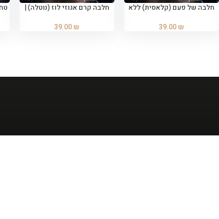
חלבה של פעם (קלאסית) ללא
חלבה קרם אגוזי לוז (נוטלה) |
הוספה לסל
הוספה לסל
סוכר | 400 גרם
400 גרם
39.00
₪
39.00
₪
יצירת קשר
עקבו אחרינו
ווצאפ: 050-554-7255