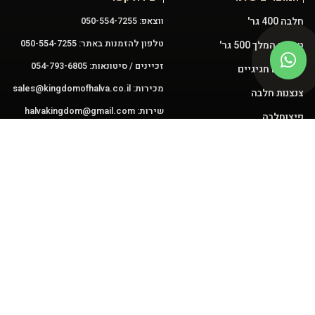
חלבה 400 גר'
ווצאפ: 050-554-7255
טלפון להזמנות באתר: 050-554-7255
טחינה המלך 500 גר'
זכיינים / סיטונאות: 054-793-6805
מארזים חגיגיים
מכירות:
sales@kingdomofhalva.co.il
צנצנות חלבה
שירות:
halvakingdom@gmail.com
פיצוחלבה
עוגות חלבה 3.5 ק"ג
ממרחים
עקבו אחרינו
תקנון ותנאי שימוש
מדיניות פרטיות
הצהרת נגישות
© כל הזכויות שמורות
לממלכת ההחלבה
האתר נבנה ע״י עלמא שיווק ודיגיטל 🩵