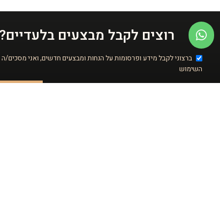
רוצים לקבל מבצעים בלעדיים?
ברצוני לקבל מידע ופרסומות על הנחות ומבצעים חדשים, ואני מסכים/ה 
השימוש
שליחה
מידע כללי
אודות
סניפים
יצירת קשר
ספר מתכונים
שירות המשלוחים שלנו זמין לכל חלקי הארץ ודואג
להגיע עד אליכם. לרשותכם חנויות בפריסה ארצית,
חנות אונליין ואופציה למשלוח.