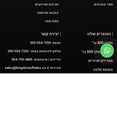
ספר מתכונים
חגיגות ואירועים
כתבות וחדשות
מפת אתר
המוצרים שלנו
יצירת קשר
חלבה 400 גר'
ווצאפ: 050-554-7255
טלפון להזמנות באתר: 050-554-7255
טחינה המלך 500 גר'
זכיינים / סיטונאות: 054-793-6805
מארזים חגיגיים
מכירות:
sales@kingdomofhalva.co.il
צנצנות חלבה
שירות:
halvakingdom@gmail.com
פיצוחלבה
עוגות חלבה 3.5 ק"ג
ממרחים
עקבו אחרינו