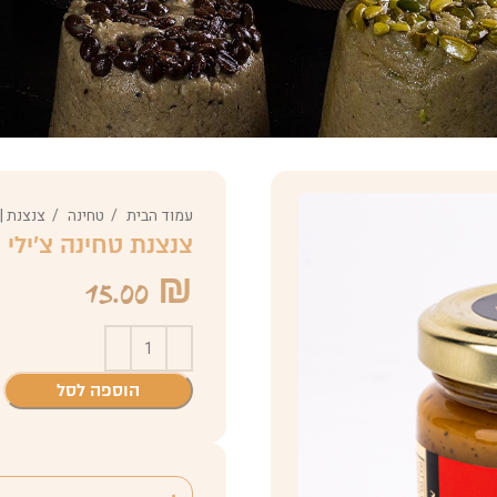
עמוד הבית
טחינה
צנצנת | 85 גרם
צנצנת טחינה צ'ילי חריף 
15.00
₪
הוספה לסל