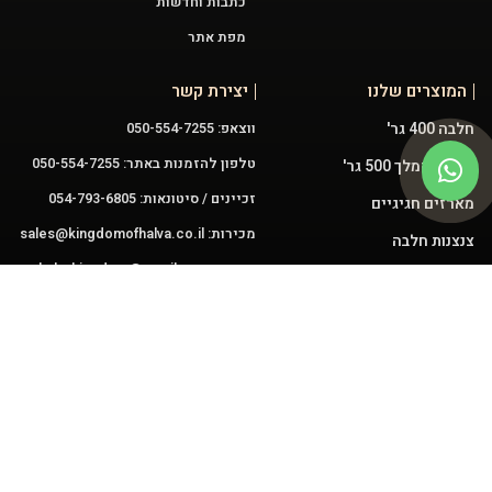
כתבות וחדשות
מפת אתר
המוצרים שלנו
יצירת קשר
חלבה 400 גר'
ווצאפ: 050-554-7255
טלפון להזמנות באתר: 050-554-7255
טחינה המלך 500 גר'
זכיינים / סיטונאות: 054-793-6805
מארזים חגיגיים
מכירות:
sales@kingdomofhalva.co.il
צנצנות חלבה
שירות:
halvakingdom@gmail.com
פיצוחלבה
עוגות חלבה 3.5 ק"ג
ממרחים
עקבו אחרינו