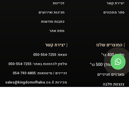
יצירת קשר
זכיינות
ספר מתכונים
חגיגות ואירועים
כתבות וחדשות
מפת אתר
המוצרים שלנו
יצירת קשר
חלבה 400 גר'
ווצאפ: 050-554-7255
טלפון להזמנות באתר: 050-554-7255
טחינה המלך 500 גר'
זכיינים / סיטונאות: 054-793-6805
מארזים חגיגיים
מכירות:
sales@kingdomofhalva.co.il
צנצנות חלבה
שירות:
halvakingdom@gmail.com
פיצוחלבה
עוגות חלבה 3.5 ק"ג
ממרחים
עקבו אחרינו